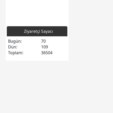
Ziyaretçi Sayacı
Bugün:
70
Dün:
109
Toplam:
36504