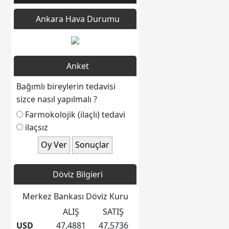
Ankara Hava Durumu
Anket
Bağımlı bireylerin tedavisi
sizce nasıl yapılmalı ?
Farmokolojik (ilaçlı) tedavi
ilaçsız
Döviz Bilgieri
Merkez Bankası Döviz Kuru
ALIŞ
SATIŞ
USD
47,4881
47,5736